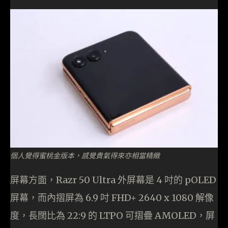
個人覺得蜜桃金版本，感覺貴氣得來亦相當精緻
屏幕方面，Razr 50 Ultra 外屏幕是 4 吋的 pOLED
屏幕，而內摺屏為 6.9 吋 FHD+ 2640 x 1080 解像
度，長闊比為 22:9 的 LTPO 可摺疊 AMOLED，屏