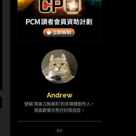
Andrew
號稱"周身刀無張利"的多媒體創作人。
很喜歡樂天熊仔的怪叔叔。
- 廣告 -