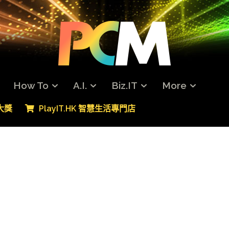
How To
A.I.
Biz.IT
More
專大獎
PlayIT.HK 智慧生活專門店