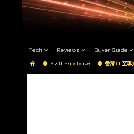
Tech
Reviews
Buyer Guide
Biz.IT Excellence
香港 I.T.至