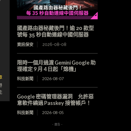
會
國產路由器秘藏後門！逾 20 款型
號每 35 秒自動連線中國伺服器
資訊保安
2026-08-08
限時一個月過渡 Gemini Google 助
理確定 9 月 4 日起「熄機」
章
科技新聞
2026-08-07
港
能
Google 密碼管理器漏洞 允許惡
意軟件繞過 Passkey 接管帳戶！
科技新聞
2026-08-05
- 廣告 -