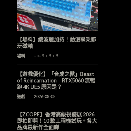
【場料】綾波麗加持！動漫聯乘都
玩磁軸
場料
2026-08-08
【遊戲優化】「合成之獸」Beast
of Reincarnation RTX5060 流暢
跑 4K UE5 原因是？
遊戲
2026-08-08
【ZCOPE】香港高級視聽展 2026
即拍即剪！10 款工程機試玩 + 各大
品牌最新作全面睇