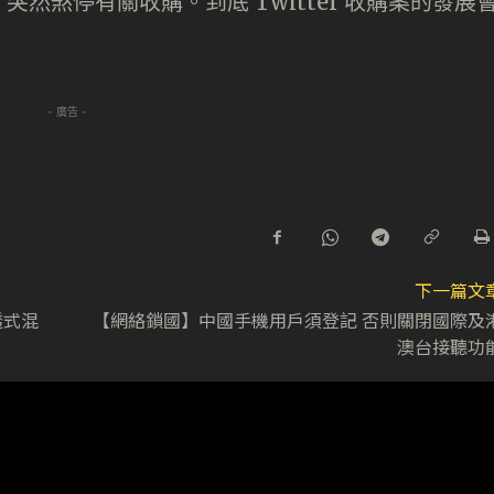
然煞停有關收購。到底 Twitter 收購案的發展
- 廣告 -
下一篇文
透式混
【網絡鎖國】中國手機用戶須登記 否則關閉國際及
澳台接聽功