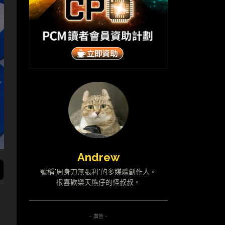
Andrew
號稱"周身刀無張利"的多媒體創作人。
很喜歡樂天熊仔的怪叔叔。
- 廣告 -