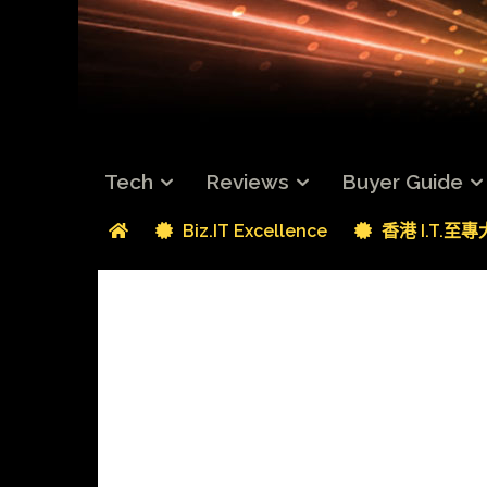
Tech
Reviews
Buyer Guide
Biz.IT Excellence
香港 I.T.至