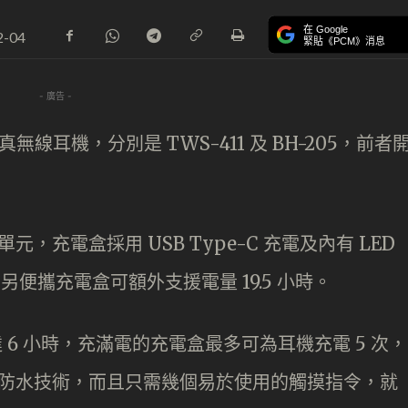
在 Google
2-04
緊貼《PCM》消息
- 廣告 -
無線耳機，分別是 TWS-411 及 BH-205，前者
驅動單元，充電盒採用 USB Type-C 充電及內有 LED
另便攜充電盒可額外支援電量 19.5 小時。
達 6 小時，充滿電的充電盒最多可為耳機充電 5 次，
X7 防水技術，而且只需幾個易於使用的觸摸指令，就