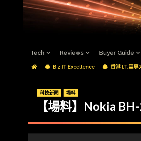
Tech
Reviews
Buyer Guide
Biz.IT Excellence
香港 I.T.至
科技新聞
場料
【場料】Nokia BH