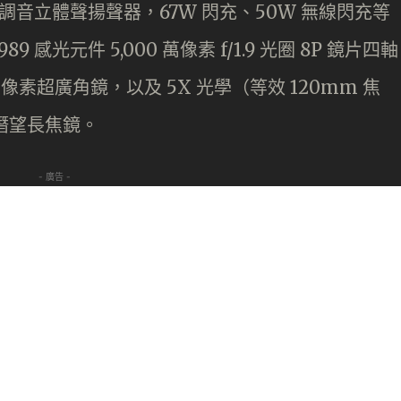
on 調音立體聲揚聲器，67W 閃充、50W 無線閃充等
感光元件 5,000 萬像素 f/1.9 光圈 8P 鏡片四軸
0 萬像素超廣角鏡，以及 5X 光學（等效 120mm 焦
S 潛望長焦鏡。
- 廣告 -