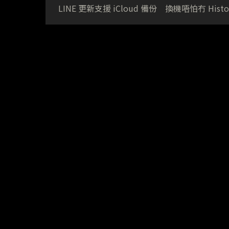
LINE 更新支援 iCloud 備份 換機唔怕冇 Histo