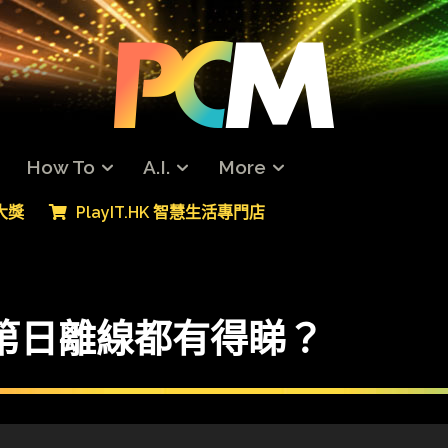
How To
A.I.
More
專大獎
PlayIT.HK 智慧生活專門店
訊 第日離線都有得睇？