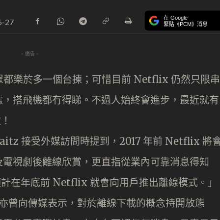
在 Google
6-27
緊貼《PCM》消息
- 廣告 -
觀眾都樂於多一個台揀；可惜目前 Netflix 仍然只限串
據，搭飛機都冇得睇。不過人始終會進步，最近就有
放！
Taitz 接受外媒訪問時提到，2017 年前 Netflix 將
及電視劇後離線欣賞，更直指從業內可靠消息得知
預計在年底前 Netflix 就會向用戶推出離線模式。」
ngs 今年初亦曾向傳媒表示，對於離線下載的概念持開放態