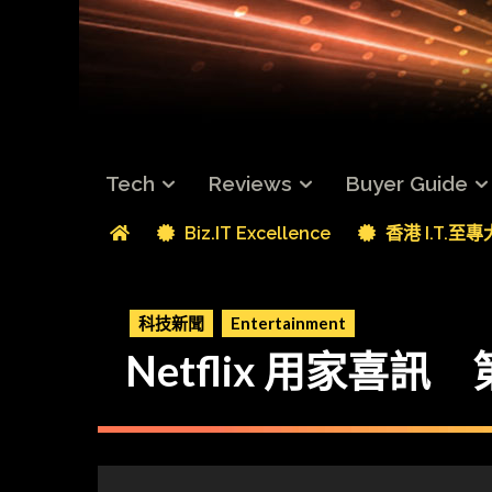
Tech
Reviews
Buyer Guide
Biz.IT Excellence
香港 I.T.至
科技新聞
Entertainment
Netflix 用家喜