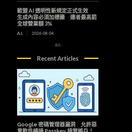
歐盟 AI 透明性新規定正式生效
生成內容必須加標籤 違者最高罰
全球營業額 3%
A.I.
2026-08-04
- 廣告 -
Recent Articles
Google 密碼管理器漏洞 允許惡
意軟件繞過 Passkey 接管帳戶！