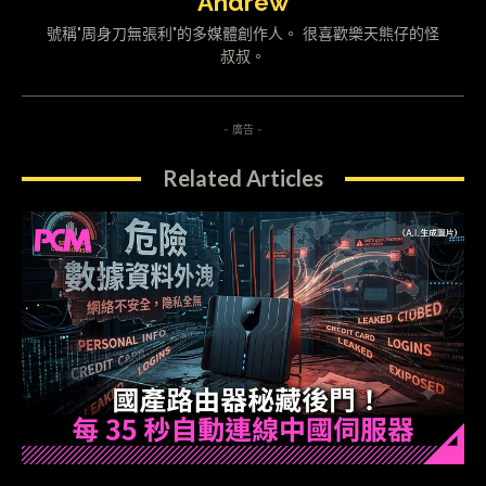
Andrew
號稱"周身刀無張利"的多媒體創作人。 很喜歡樂天熊仔的怪
叔叔。
- 廣告 -
Related Articles