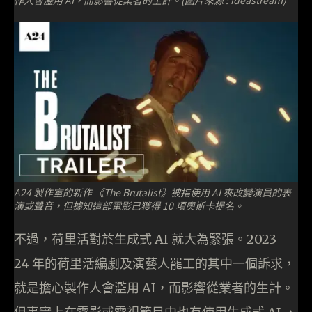
作人會濫用 AI，而影響從業者的生計。(圖片來源 : ideastream)
A24 製作室的新作 《The Brutalist》被指使用 AI 來改變演員的表
演或聲音，但據知這部電影已獲得 10 項奧斯卡提名。
不過，荷里活對於生成式 AI 就大為緊張。2023 –
24 年的荷里活編劇及演藝人罷工的其中一個訴求，
就是擔心製作人會濫用 AI，而影響從業者的生計。