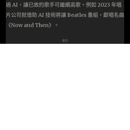
過 AI，讓已故的歌手可繼續高歌。例如 2023 年唱
片公司就借助 AI 技術將讓 Beatles 重組，獻唱名曲
《Now and Then》。
- 廣告 -