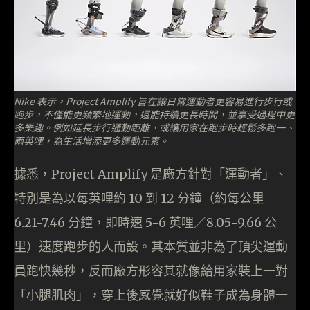
Nike 表示，Project Amplify 旨在讓日常運動者更容易進行步行或
跑步，不僅能更頻繁地運動，還能持續更長時間，並享受過程中更
多樂趣。例如延長步行通勤距離，或讓用家在跑步時輕鬆多跑一、
兩英哩，為生活增添更多運動元素。
據悉，Project Amplify 是廠方針對「運動者」、
特別是為以每英哩約 10 到 12 分鐘（約每公里
6.21-7.46 分鐘，即時速 5-6 英哩／8.05-9.66 公
里）速度跑步的人而設。其本質並非為了頂尖運動
員跑快幾秒，反而廠方形容其就像給用家裝上一對
「小腿肌肉」，穿上後感覺就好似鞋子成為身體一