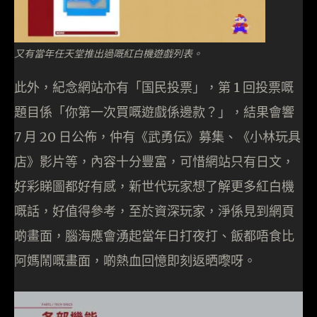
又有當年任天堂推出過嘅紅白機遊戲列表。
此外，紀念網站亦有「国民投票」，第 1 回投票嘅
題目係「你第一次買嘅遊戲係邊款？」，結果會響
7 月 20 日公佈，仲有《武勇伝》募集、《小林玩具
店》影片等，內容十分豐富，可惜網站只有日文，
好彩睇圖都好有感，新世代玩家想了解更多紅白機
嘅話，好值得參考，至於資深玩家，淨係見到網頁
啲畫面，腦海應會湧起當年日打夜打、飯都唔食比
阿媽鬧嘅畫面，啲熱血回憶即刻返晒嚟呀。