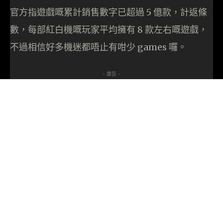
官方指遊戲嘅累計銷售數字已超過 5 億款，計返條
數，每部紅白機嘅玩家平均擁有 8 款左右嘅遊戲，
不過相信好多機迷都唔止有咁少 games 囉。
- 廣告 -