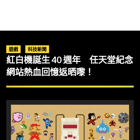
遊戲
科技新聞
紅白機誕生 40 週年 任天堂紀念
網站熱血回憶返晒嚟！