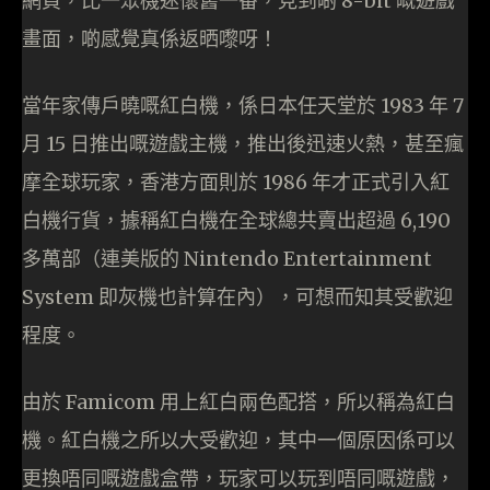
網頁，比一眾機迷懷舊一番，見到啲 8-bit 嘅遊戲
畫面，啲感覺真係返晒嚟呀！
當年家傳戶曉嘅紅白機，係日本任天堂於 1983 年 7
月 15 日推出嘅遊戲主機，推出後迅速火熱，甚至瘋
摩全球玩家，香港方面則於 1986 年才正式引入紅
白機行貨，據稱紅白機在全球總共賣出超過 6,190
多萬部（連美版的 Nintendo Entertainment
System 即灰機也計算在內），可想而知其受歡迎
程度。
由於 Famicom 用上紅白兩色配搭，所以稱為紅白
機。紅白機之所以大受歡迎，其中一個原因係可以
更換唔同嘅遊戲盒帶，玩家可以玩到唔同嘅遊戲，