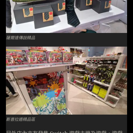
薩爾達傳說精品
斯普拉遁精品區