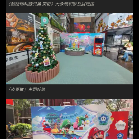
《超級瑪利歐兄弟 驚奇》大象瑪利歐及試玩區
「皮克敏」主題裝飾