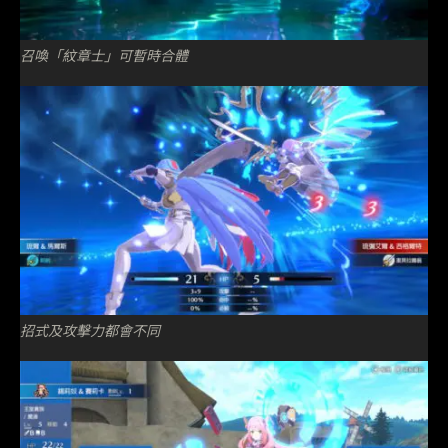
召喚「紋章士」可暫時合體
招式及攻擊力都會不同