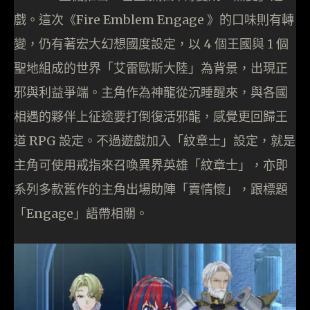
戲。這次《Fire Emblem Engage 》的口味則有轉
變，仍有著宏大幻想國度設定，以 4 個王國與 1 個
聖地組成的世界「艾雷歐斯大陸」為背景，出現正
邪與利益爭端。主角作為神龍從沉睡醒來，與各國
相遇的夥伴上征途要打倒復活邪龍，感覺更回歸王
道 RPG 設定。不過遊戲加入「紋章士」設定，就是
主角可使用戒指來召喚異界英雄「紋章士」，亦即
系列多款舊作的主角出場助陣「賣情懷」，跟標題
「Engage」語帶相關。