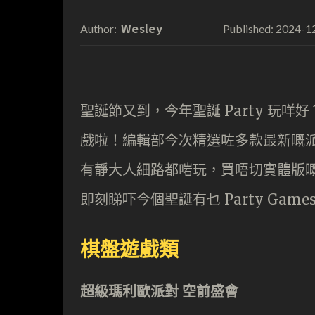
Wesley
2024-1
Author:
Published:
聖誕節又到，今年聖誕 Party 玩咩
戲啦！編輯部今次精選咗多款最新嘅
有靜大人細路都啱玩，買唔切實體版嘅話
即刻睇吓今個聖誕有乜 Party Game
棋盤遊戲類
超級瑪利歐派對 空前盛會