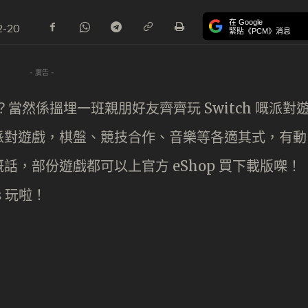
在 Google
2-20
緊貼《PCM》消息
- 廣告 -
好？當然係搵埋一班親朋好友齊齊玩 Switch 嘅派對
派對遊戲，棋盤、競技合作、音樂等各適其式，有動
，部份遊戲都可以上官方 eShop 買下載版㗎！
s 玩啦！