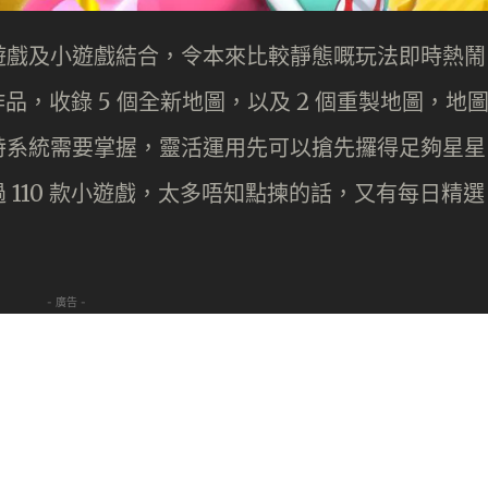
遊戲及小遊戲結合，令本來比較靜態嘅玩法即時熱鬧
作品，收錄 5 個全新地圖，以及 2 個重製地圖，地
特系統需要掌握，靈活運用先可以搶先攞得足夠星星
110 款小遊戲，太多唔知點揀的話，又有每日精選
- 廣告 -