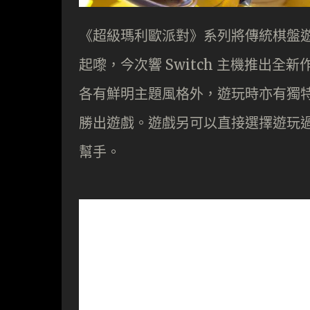
《超級瑪利歐派對》系列將傳統棋盤
起嚟，今次響 Switch 主機推出全新
各有鮮明主題風格外，遊玩時亦有獨
勝出遊戲。遊戲另可以直接選擇遊玩過 
幫手。