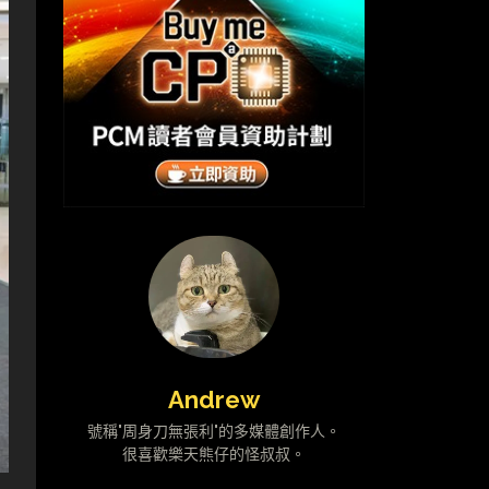
Andrew
號稱"周身刀無張利"的多媒體創作人。
很喜歡樂天熊仔的怪叔叔。