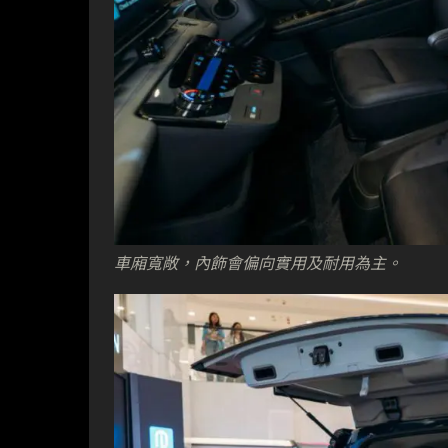
車廂寬敞，內飾會偏向實用及耐用為主。