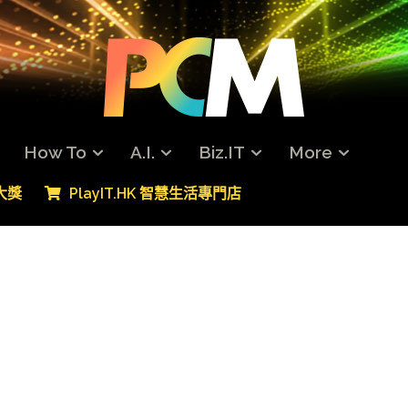
How To
A.I.
Biz.IT
More
專大獎
PlayIT.HK 智慧生活專門店