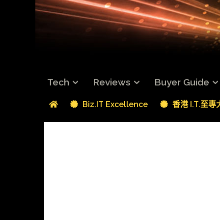
Tech
Reviews
Buyer Guide
Biz.IT Excellence
香港 I.T.至