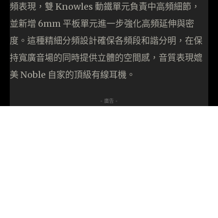
頻表現，雙 Knowles 動鐵單元負責中高頻細節，
並新增 6mm 平板單元進一步強化高頻延伸與密
度。這種精細分頻設計確保各頻段和諧分明，在保
持寬廣音場的同時提供立體的空間感，音質表現媲
美 Noble 自家的頂級有線耳機。
- 廣告 -