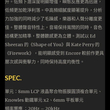
升。低頻下潛深度明顯增強，瞬態反應更為迅速，
低頻更加乾淨利落。中高頻細膩度顯著提升，分析
力加強的同時減少了毛躁感，樂器和人聲分離度更
佳。整體聲音特性上，音場保持寬闊的同時，音色
結構更加精準，整體聽感更為立體。測試以 Ed
Sheeran 的《Shape of You》與 Kate Perry 的
《Firework》，能明顯感受到 Encore 較前作更具
層次感與衝擊力，同時保持高度均衡性。
SPEC.
單元：8mm LCP 液晶聚合物振膜圓頂複合單元、
Knowles 動鐵單元 x2、6mm 平板單元
頻率響應 ：20Hz – 20kHz