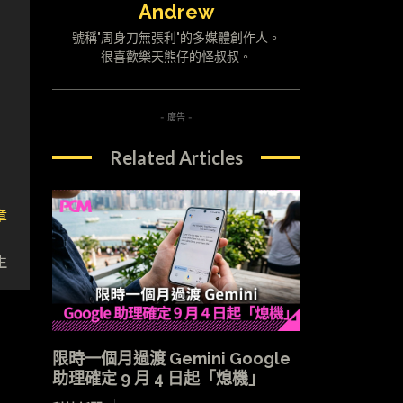
而
Andrew
號稱"周身刀無張利"的多媒體創作人。
很喜歡樂天熊仔的怪叔叔。
- 廣告 -
Related Articles
章
》
生
限時一個月過渡 Gemini Google
助理確定 9 月 4 日起「熄機」