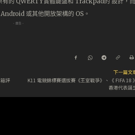
 QWERTY實體鍵盤和 Trackpad的 設計，
ndroid 或其他開放架構的 OS。
- 廣告 -
下一篇文
開箱評
K11 電競錦標賽選拔賽《王室戰爭》、《 FIFA 18 
香港代表誕