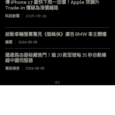
傳 iPhone 17 最快下周一加價！Apple 突調升
Trade-in 價疑為漲價鋪路
科技新聞
2026-08-09
啟動車輛螢幕驚見《蜘蛛俠》廣告 BMW 車主嬲爆
趣聞
2026-08-08
國產路由器秘藏後門！逾 20 款型號每 35 秒自動連
線中國伺服器
資訊保安
2026-08-08
- 廣告 -