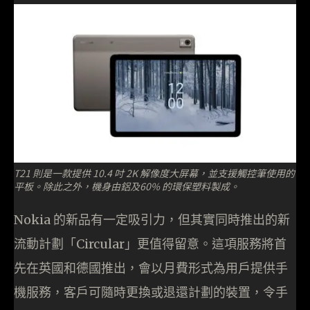
T21 則是一款提供 10.4 吋 2K 解像度大屏幕，並支援觸控筆使用的
平板。除此之外，機身由鋁及60% 的環保塑料製成。
Nokia 的新品有一定吸引力，但其實同時推出的新
流動計劃「Circular」更值得留意。這項服務將首
先在英國和德國推出，會以月費形式為用戶提供手
機服務，客戶可隨時更換或退還計劃的裝置，令手