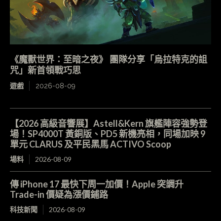
《魔獸世界：至暗之夜》 團隊分享「烏拉特克的詛
咒」新首領戰巧思
遊戲
2026-08-09
【2026 高級音響展】Astell&Kern 旗艦陣容強勢登
場！SP4000T 黃銅版、PD5 新機亮相，同場加映 9
單元 CLARUS 及平民黑馬 ACTIVO Scoop
場料
2026-08-09
傳 iPhone 17 最快下周一加價！Apple 突調升
Trade-in 價疑為漲價鋪路
科技新聞
2026-08-09