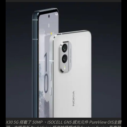
X30 5G 搭載了 50MP 、ISOCELL GN5 感光元件 PureView OIS主鏡