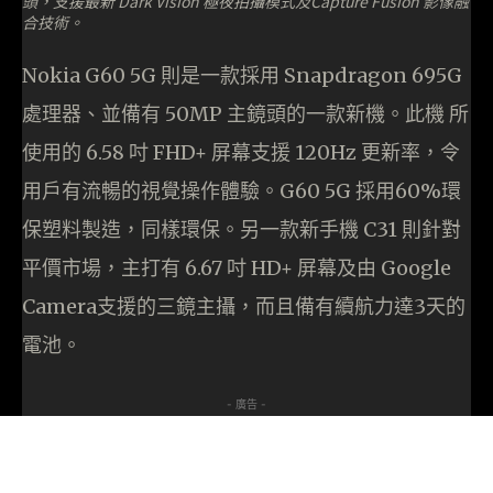
頭，支援最新 Dark Vision 極夜拍攝模式及Capture Fusion 影像融
合技術。
Nokia G60 5G 則是一款採用 Snapdragon 695G
處理器、並備有 50MP 主鏡頭的一款新機。此機 所
使用的 6.58 吋 FHD+ 屏幕支援 120Hz 更新率，令
用戶有流暢的視覺操作體驗。G60 5G 採用60%環
保塑料製造，同樣環保。另一款新手機 C31 則針對
平價市場，主打有 6.67 吋 HD+ 屏幕及由 Google
Camera支援的三鏡主攝，而且備有續航力達3天的
電池。
- 廣告 -