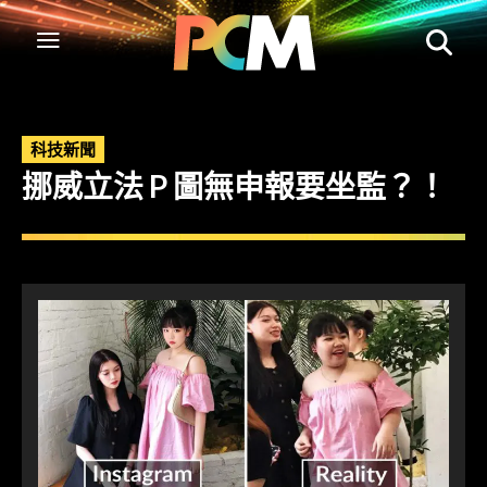
科技新聞
挪威立法 P 圖無申報要坐監？！