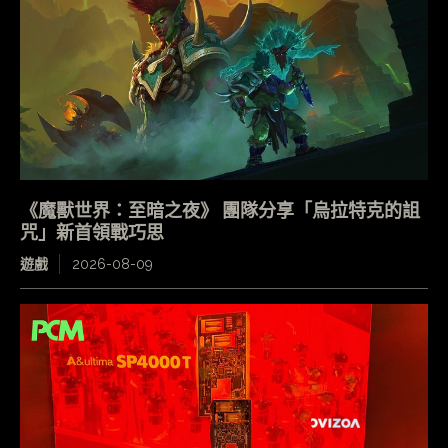
《魔獸世界：至暗之夜》 團隊分享「烏拉特克的詛
咒」新首領戰巧思
遊戲
2026-08-09