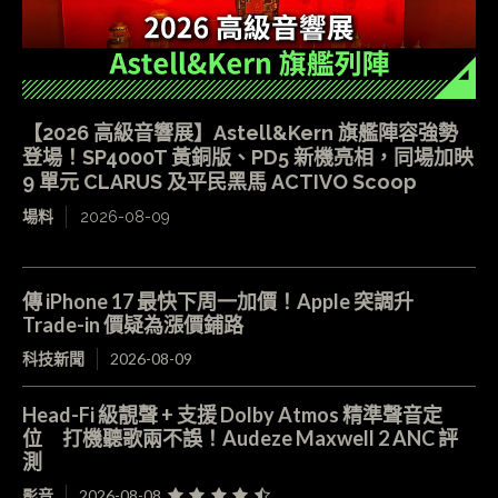
【2026 高級音響展】Astell&Kern 旗艦陣容強勢
登場！SP4000T 黃銅版、PD5 新機亮相，同場加映
9 單元 CLARUS 及平民黑馬 ACTIVO Scoop
場料
2026-08-09
傳 iPhone 17 最快下周一加價！Apple 突調升
Trade-in 價疑為漲價鋪路
科技新聞
2026-08-09
Head-Fi 級靚聲 + 支援 Dolby Atmos 精準聲音定
位 打機聽歌兩不誤！Audeze Maxwell 2 ANC 評
測
影音
2026-08-08