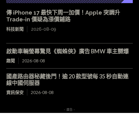
傳 iPhone 17 最快下周一加價！Apple 突調升
Trade-in 價疑為漲價鋪路
科技新聞
2026-08-09
啟動車輛螢幕驚見《蜘蛛俠》廣告 BMW 車主嬲爆
趣聞
2026-08-08
國產路由器秘藏後門！逾 20 款型號每 35 秒自動連
線中國伺服器
資訊保安
2026-08-08
- 廣告 -