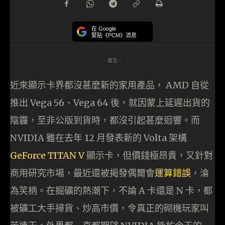
在 Google
緊貼《PCM》消息
- 廣告 -
近來顯示卡界都沒甚麼新的家用產品， AMD 自從
推出 Vega 56、Vega 64 後，就因蒙上延遲出貨的
陰霾，至非公版到貨時，都沒引起甚麼迴響。而
NVIDIA 雖在去年 12 月發表新的 Volta 架構
GeForce TITAN V
顯示卡，但價錢極昂貴，又針對
商用研究市場，最近還被揭發偶爾會
運算錯誤
，淪
為笑柄。在掘礦的熱潮下，不論 A 卡還是 N 卡，都
被礦工大手掃貨、炒高市價，令真正的砌機玩家叫