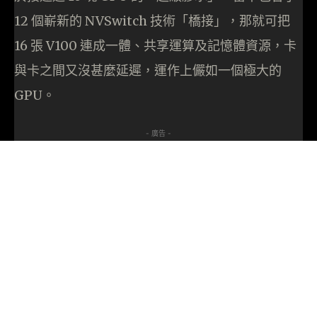
12 個嶄新的 NVSwitch 技術「橋接」，那就可把
16 張 V100 連成一體、共享運算及記憶體資源，卡
與卡之間又沒甚麼延遲，運作上儼如一個極大的
GPU。
- 廣告 -