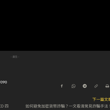
- 廣告 -
7090
下一篇文
ED 四
如何避免加密貨幣詐騙？一文看清常見詐騙手法