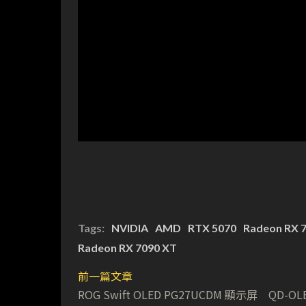
Tags:
NVIDIA
AMD
RTX 5070
Radeon RX 
Radeon RX 7090 XT
前一篇文章
ROG Swift OLED PG27UCDM 顯示屏 QD-OL