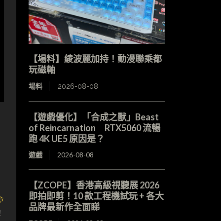
【場料】綾波麗加持！動漫聯乘都
玩磁軸
場料
2026-08-08
【遊戲優化】「合成之獸」Beast
of Reincarnation RTX5060 流暢
跑 4K UE5 原因是？
遊戲
2026-08-08
【ZCOPE】香港高級視聽展 2026
即拍即剪！10 款工程機試玩 + 各大
章
品牌最新作全面睇
！