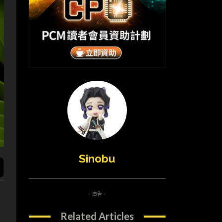
Sinobu
- 廣告 -
Related Articles