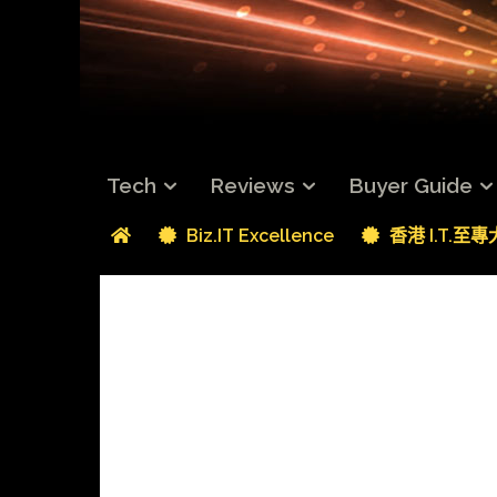
Tech
Reviews
Buyer Guide
Biz.IT Excellence
香港 I.T.至