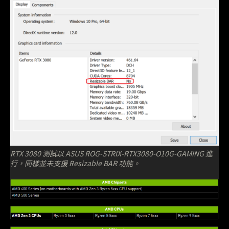
RTX 3080 測試以 ASUS ROG-STRIX-RTX3080-O10G-GAMING 進
行，同樣並未支援 Resizable BAR 功能。