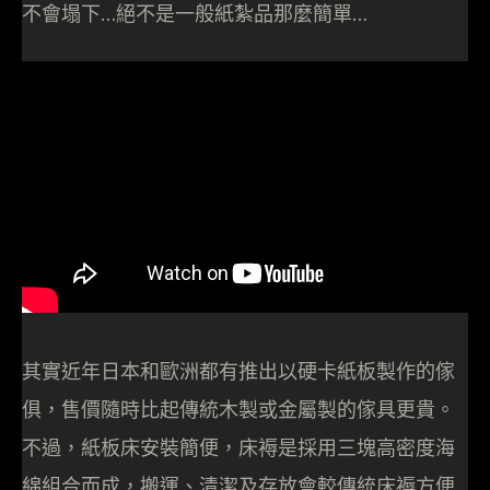
不會塌下…絕不是一般紙紮品那麼簡單…
其實近年日本和歐洲都有推出以硬卡紙板製作的傢
俱，售價隨時比起傳統木製或金屬製的傢具更貴。
不過，紙板床安裝簡便，床褥是採用三塊高密度海
綿組合而成，搬運、清潔及存放會較傳統床褥方便