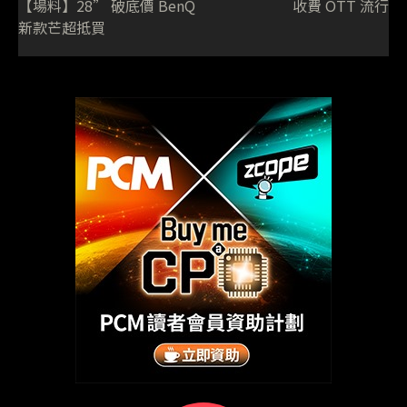
【場料】28” 破底價 BenQ
收費 OTT 流行
新款芒超抵買