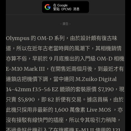
在 Google
緊貼《PCM》消息
- 廣告 -
Olympus 的 OM-D 系列，由於設計頗有復古味
道，所以在近年古老當時興的風潮下，其相機銷情
亦算不俗，早前於 9 月底推出的入門級 OM-D 相機
E-M10 Mark III，在開售近兩個月後，到最近才有
連鎖店把機價下調，當中連同 M.Zuiko Digital
14-42mm f3.5-5.6 EZ 鏡頭的套裝原價 $7,190，現
只賣 $5,890 ，即 82 折便有交易。據店員稱，由於
此機只採用非最新的 1,600 萬像素 Live MOS ，亦
沒有接駁有線快門的插座，所以令其吸引力稍降，
不過幸好此機引入了在旗艦機 E-M1 II 使用的 121