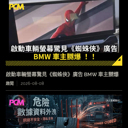
啟動車輛螢幕驚見《蜘蛛俠》廣告 BMW 車主嬲爆
趣聞
2026-08-08