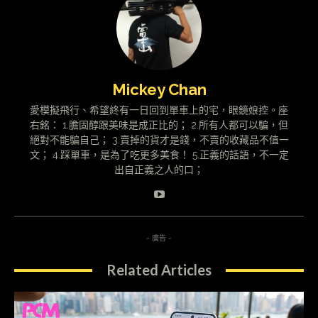
Mickey Chan
愛模擬飛行、希望終有一日回到單車上的宅，眼鏡娘控。座
右銘： 1.膽固醇跟美味是成正比的； 2.所有人都可以騙，但
絕對不能騙自己； 3.賣掉的貨才是錢，不賣的收藏品不值一
文； 4.踩單車，是為了吃更多美食！ 5.正義的話語，不一定
出自正義之人的口；
- 廣告 -
Related Articles