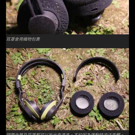
耳罩會用織物包裹
頭帶內層及耳罩都可以拆出來清洗，不怕因為運動時流汗弄髒。