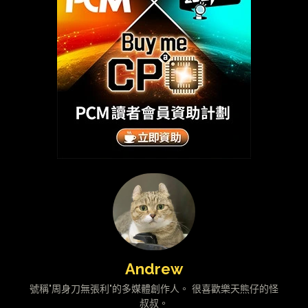
Andrew
號稱"周身刀無張利"的多媒體創作人。 很喜歡樂天熊仔的怪
叔叔。