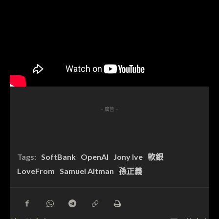
- 廣告 -
Tags:
SoftBank
OpenAI
Jony Ive
軟銀
LoveFrom
Samuel Altman
孫正義