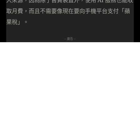
入來源，因為除了售賣裝置外，使用 AI 服務也能收
取月費，而且不需要像現在要向手機平台支付「蘋
果稅」。
- 廣告 -