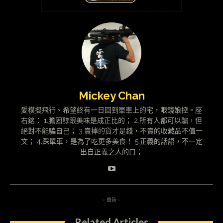
Mickey Chan
愛模擬飛行、希望終有一日回到單車上的宅，眼鏡娘控。座
右銘： 1.膽固醇跟美味是成正比的； 2.所有人都可以騙，但
絕對不能騙自己； 3.賣掉的貨才是錢，不賣的收藏品不值一
文； 4.踩單車，是為了吃更多美食！ 5.正義的話語，不一定
出自正義之人的口；
- 廣告 -
Related Articles