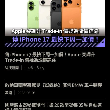
傳 iPhone 17 最快下周一加價！Apple 突調升
Trade-in 價疑為漲價鋪路
科技新聞
2026-08-09
啟動車輛螢幕驚見《蜘蛛俠》廣告 BMW 車主嬲爆
趣聞
2026-08-08
國產路由器秘藏後門！逾 20 款型號每 35 秒自動連