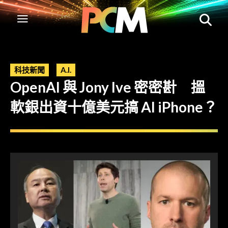
科技新聞
A.I.
OpenAI 與 Jony Ive 密密卙 搵
軟銀出資十億美元搞 AI iPhone？