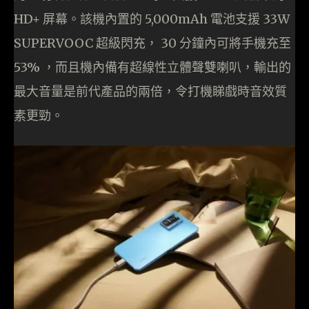
HD+ 屏幕。該機內置的 5,000mAh 電池支援 33W
SUPERVOOC 超級閃充， 30 分鐘內可將手機充至
53% ，而且機內備有超線性立體聲雙喇叭，輸出的
最大音量是前代產品的兩倍，令打機睇戲時音效質
素更勁。