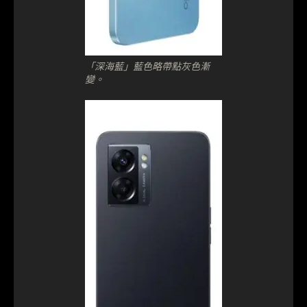
「深海藍」藍色略帶點灰色漸
變。