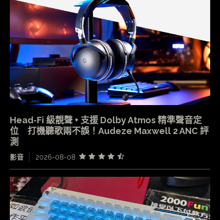
Head-Fi 級靚聲 + 支援 Dolby Atmos 精準聲音定
位 打機聽歌兩不誤！Audeze Maxwell 2 ANC 評
測
影音
2026-08-08