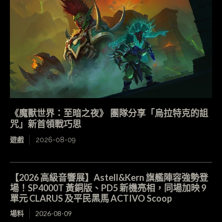
《魔獸世界：至暗之夜》 團隊分享「烏拉特克的詛
咒」新首領戰巧思
遊戲
2026-08-09
【2026 高級音響展】Astell&Kern 旗艦陣容強勢登
場！SP4000T 黃銅版、PD5 新機亮相，同場加映 9
單元 CLARUS 及平民黑馬 ACTIVO Scoop
場料
2026-08-09