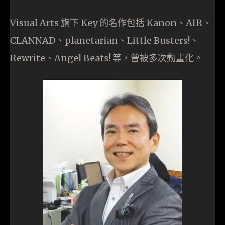
Visual Arts 旗下 Key 的名作包括 Kanon、AIR、
CLANNAD、planetarian、Little Busters!、
Rewrite、Angel Beats! 等，曾被多次動畫化。