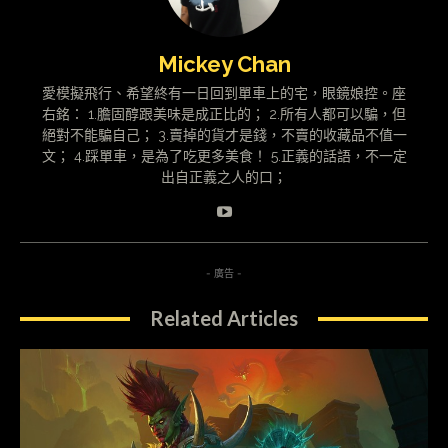
Mickey Chan
愛模擬飛行、希望終有一日回到單車上的宅，眼鏡娘控。座
右銘： 1.膽固醇跟美味是成正比的； 2.所有人都可以騙，但
絕對不能騙自己； 3.賣掉的貨才是錢，不賣的收藏品不值一
文； 4.踩單車，是為了吃更多美食！ 5.正義的話語，不一定
出自正義之人的口；
- 廣告 -
Related Articles