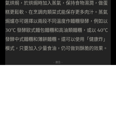
氣烘焗，於烘焗時加入蒸氣，保持食物濕潤，做蛋
糕更鬆軟、在烹調肉類菜式能保存更多肉汁。蒸氣
焗爐亦可選擇以兩段不同溫度作麵糰發酵，例如以
30℃ 發酵歐式麵包麵糰和高油類麵糰，或以 40℃
發酵中式麵糰和薄餅麵糰。還可以使用「健康炸」
模式，只要加入少量食油，仍可做到酥脆的效果。
- 廣告 -