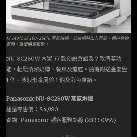
以 140°C 或 190- 250°C 蒸氣烘焗，於烘焗時加入蒸氣，保持食物
濕潤，做蛋糕更鬆軟。
NU-SC280W 內置 77 款預設食譜及 7 款清潔功
能，輕鬆清潔奶樽、餐具及爐腔。隨機附送金屬盤
1 個、波浪形金屬盤 1 個及彩色食譜。
Panasonic NU-SC280W 蒸氣焗爐
建議零售價：$4,980
查詢 : Panasonic 顧客服務熱線 (2833 0955)
- 廣告 -