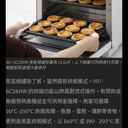
NU-SC280W 蒸氣焗爐容量為 31公升，上下兩層可同時進行烹調，
輕輕鬆鬆處理大量食材
蒸氣焗爐除了蒸，當然還有烘焗模式。NU-
SC280W 的烘焗功能以熱風對流式操作，有預熱或
無需預熱兩種設定可供用家選擇。用家可選擇
50℃-250℃ 烘焗肉類、魚類、蛋糕、薄餅等食物，
更附設蒸氣烘焗模式，以 140°C 或 190- 250°C 蒸