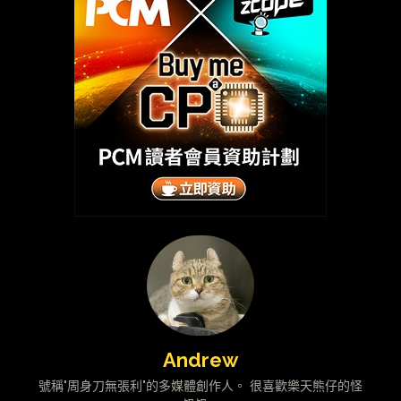
Andrew
號稱"周身刀無張利"的多媒體創作人。 很喜歡樂天熊仔的怪