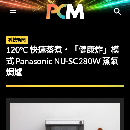
科技新聞
120°C 快速蒸煮・「健康炸」模
式 Panasonic NU-SC280W 蒸氣
焗爐