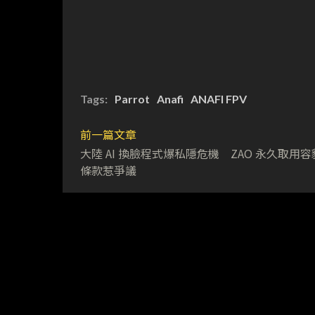
Tags:
Parrot
Anafi
ANAFI FPV
前一篇文章
大陸 AI 換臉程式爆私隱危機 ZAO 永久取用
條款惹爭議