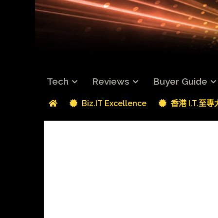
Tech
Reviews
Buyer Guide
Biz.IT Excellence
香港 I.T.至