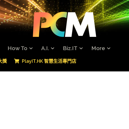
How To
A.I.
Biz.IT
More
專大獎
PlayIT.HK 智慧生活專門店