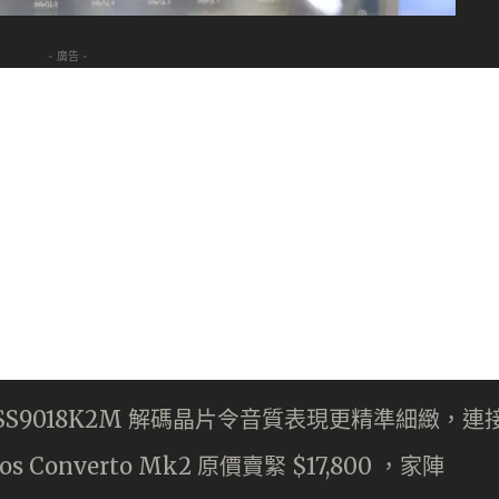
- 廣告 -
道 ESS9018K2M 解碼晶片令音質表現更精準細緻，連
onverto Mk2 原價賣緊 $17,800 ，家陣