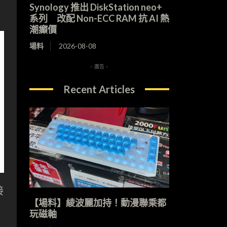
Synology 推出 DiskStation neo+
系列 改配 Non-ECC RAM 抗 AI 熱
潮癲價
場料
2026-08-08
- 廣告 -
Recent Articles
接
【場料】綾波麗加持！動漫聯乘都
玩磁軸