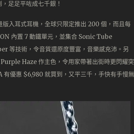
就買到，足足平咗成七千銀！
ON 限量版入耳式耳機，全球只限定推出 200 個，而且每
N 內置 7 動鐵單元，並集合 Sonic Tube
d Chamber 等技術，令音質還原度豐富，音樂感充沛。另
的 Purple Haze 作主色，令用家帶著出街時更閃耀突
， DMA 有優惠 $6,980 就買到，又平三千，手快有手慢