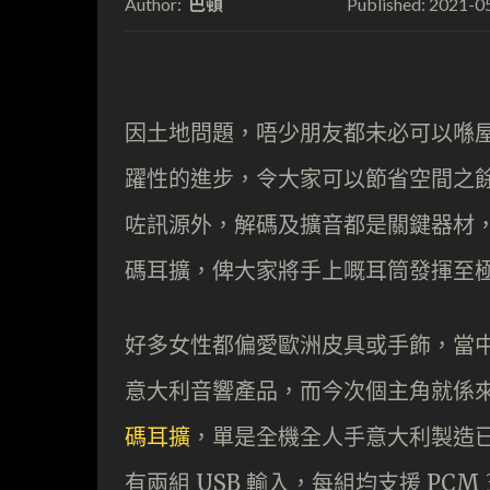
巴頓
2021-0
Author:
Published:
因土地問題，唔少朋友都未必可以喺
躍性的進步，令大家可以節省空間之
咗訊源外，解碼及擴音都是關鍵器材
碼耳擴，俾大家將手上嘅耳筒發揮至
好多女性都偏愛歐洲皮具或手飾，當中
意大利音響產品，而今次個主角就係來自意大
碼耳擴
，單是全機全人手意大利製造
有兩組 USB 輸入，每組均支援 PCM 3