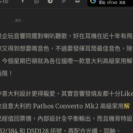
5-02
緊貼《PCM》消息
- 廣告 -
屋企玩音響同擺對喇叭聽歌，好在耳機在近十年有飛
餘又得到想要嘅音色，不過要發揮耳筒最佳音色，除
，今個星期巴頓就為各位搵嚟一款意大利高級家用解
極限！
意大利設計更得寵愛，其實音響發燒友都十分Lik
利的 Pathos Converto Mk2 高級家用
解
已經值回票價，內部設計全平衡輸出，而且機背特設
2/384 和 DSD128 訊號，再配合光纖、同軸、