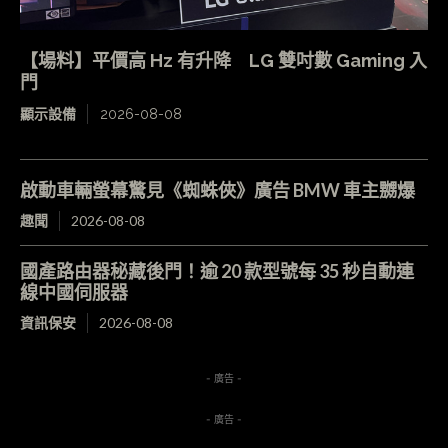
【場料】平價高 Hz 有升降 LG 雙吋數 Gaming 入
門
顯示設備
2026-08-08
啟動車輛螢幕驚見《蜘蛛俠》廣告 BMW 車主嬲爆
趣聞
2026-08-08
國產路由器秘藏後門！逾 20 款型號每 35 秒自動連
線中國伺服器
資訊保安
2026-08-08
- 廣告 -
- 廣告 -