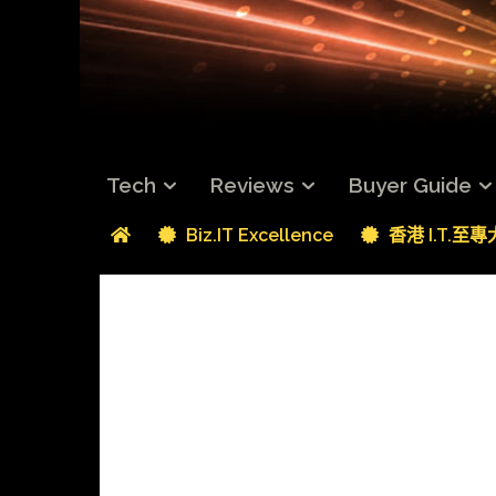
Tech
Reviews
Buyer Guide
Biz.IT Excellence
香港 I.T.至