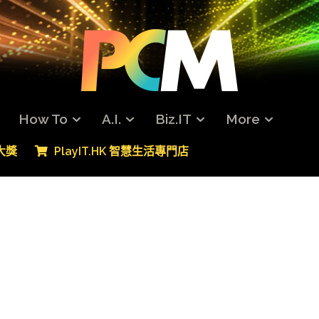
How To
A.I.
Biz.IT
More
專大獎
PlayIT.HK 智慧生活專門店