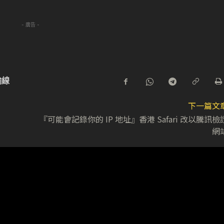
- 廣告 -
輸線
下一篇文
『可能會記錄你的 IP 地址』香港 Safari 改以騰訊檢
網