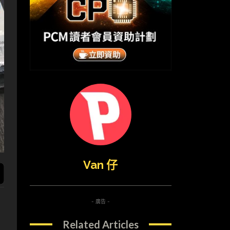
Van 仔
- 廣告 -
Related Articles