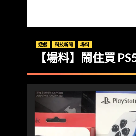
遊戲
科技新聞
場料
【場料】鬧住買 PS