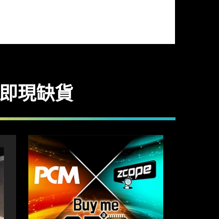
售即現缺貨