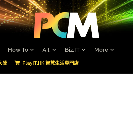
How To
A.I.
Biz.IT
More
專大獎
PlayIT.HK 智慧生活專門店