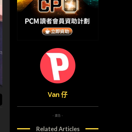
Van 仔
- 廣告 -
Related Articles