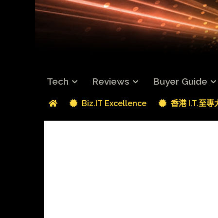
Tech
Reviews
Buyer Guide
Biz.IT Excellence
香港 I.T.至