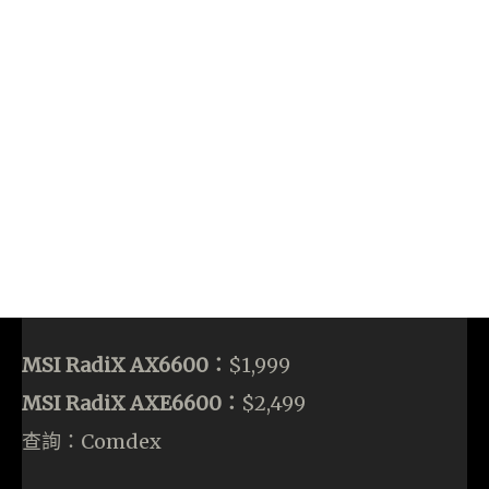
MSI RadiX AX6600：
$1,999
MSI RadiX AXE6600：
$2,499
查詢：Comdex