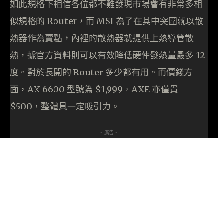
如此規格下相信各位都不難發現市場會有非常多相
似規格的 Router，而 MSI 為了在其中突圍就以散
熱器作為賣點，內裡的散熱器就提供上熱導管散
熱，據官方資料則可以有效降低硬件發熱量最多 12
度。對於長開的 Router 多少都有用。而價錢方
面，AX 6600 型號為 $1,999，AXE 亦僅貴
$500，整體具一定吸引力。
- 廣告 -