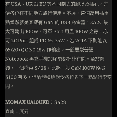
有 USA、UK 跟 EU 等不同制式的腳以及插孔，方
便各位在不同地方旅行使用。不過，這個萬用插重
點當然就是其擁有 GaN 的 USB 充電器，2A2C 最
大可輸出 100W，可單 Port 用盡 100W 之餘，亦
可 2C Port 組成 PD 65+35W，若 2C1A 下則能以
65+20+QC 3.0 18w 作輸出，一般要駁普通
Notebook 再充手機加尿袋都綽綽有餘。至於價
錢，一個盛惠 $428，比起一般 GaN 100W 略貴
$100 有多，但論體積絕對令各位省下一點點行李空
間。
MOMAX UA10UKD
：$428
查詢：展昇