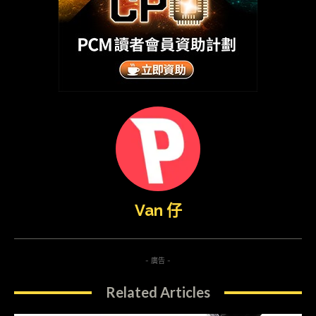
Van 仔
- 廣告 -
Related Articles