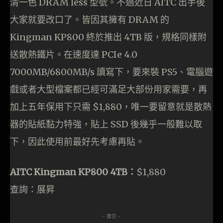
清一色 DRAM less 型號。不過近日 AITC 出手後
大家就要改口了。皆因其擁有 DRAM 的
Kingman KP800 終於推出 4TB 版，規格同樣附
送散熱鐵片。在速度達 PCIe 4.0
7000MB/6800MB/s 讀寫下，要來裝 PS5、電腦遊
戲或者大型檔案都已經可滿足大部份用家需要，再
加上五年保用下只需 $1,880，唯一要留意就是散熱
器的貼紙黏力特強，貼上 SSD 後幾乎一般難以取
下，因此使用前最好先考慮再貼。
AITC Kingman KP800 4TB：
$1,880
查詢：展昇
- 廣告 -