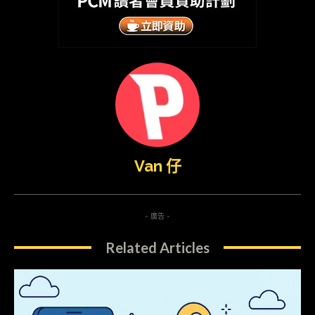
Van 仔
- 廣告 -
Related Articles