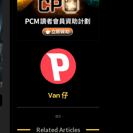
Van 仔
- 廣告 -
Related Articles