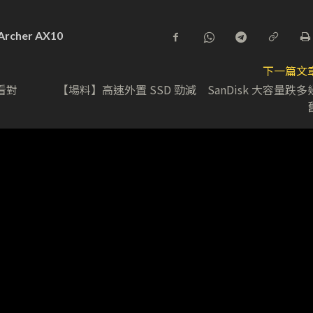
 Archer AX10
下一篇文
何看對
【場料】高速外置 SSD 勁減 SanDisk 大容量跌多