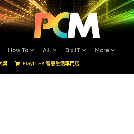
How To
A.I.
Biz.IT
More
專大獎
PlayIT.HK 智慧生活專門店