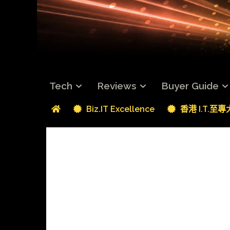
Tech
Reviews
Buyer Guide
Biz.IT Excellence
香港 I.T.至