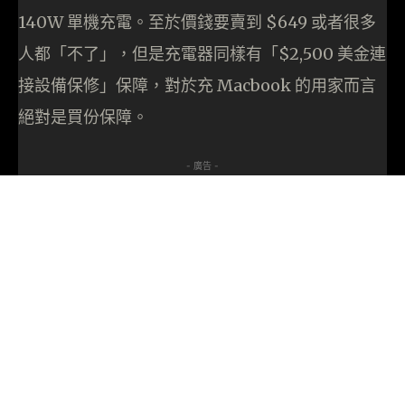
140W 單機充電。至於價錢要賣到 $649 或者很多
人都「不了」，但是充電器同樣有「$2,500 美金連
接設備保修」保障，對於充 Macbook 的用家而言
絕對是買份保障。
- 廣告 -