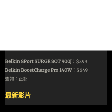
Belkin 8Port SURGE 8OT 900J：
$299
Belkin BoostCharge Pro 140W：
$649
查詢：正都
最新影片