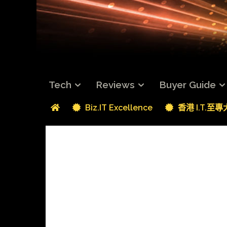
Tech
Reviews
Buyer Guide
Biz.IT Excellence
香港 I.T.至