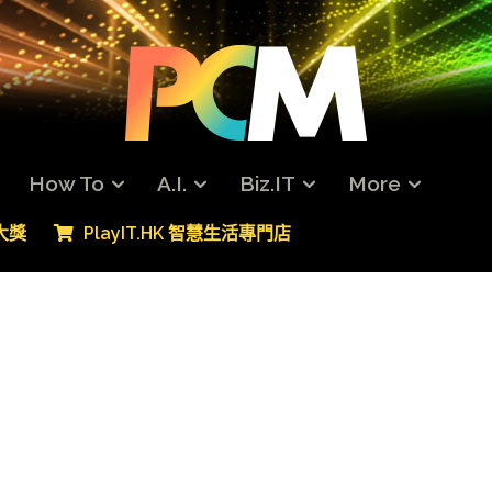
How To
A.I.
Biz.IT
More
專大獎
PlayIT.HK 智慧生活專門店