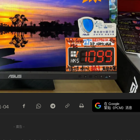
在 Google
1-04
緊貼《PCM》消息
- 廣告 -