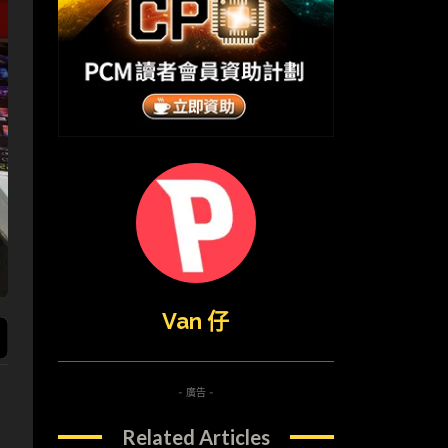
Van 仔
- 廣告 -
Related Articles