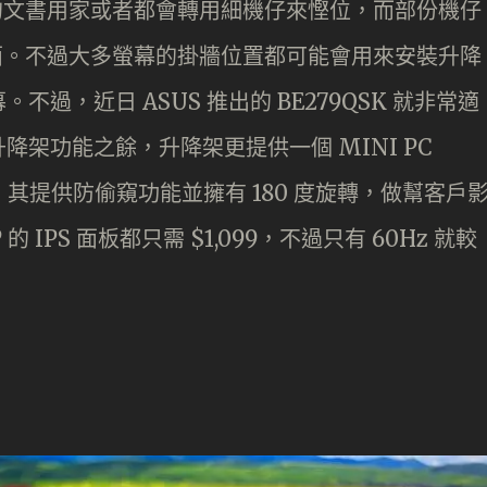
不高的文書用家或者都會轉用細機仔來慳位，而部份機仔
螢幕後面。不過大多螢幕的掛牆位置都可能會用來安裝升降
過，近日 ASUS 推出的 BE279QSK 就非常適
架功能之餘，升降架更提供一個 MINI PC
m，其提供防偷窺功能並擁有 180 度旋轉，做幫客戶
的 IPS 面板都只需 $1,099，不過只有 60Hz 就較