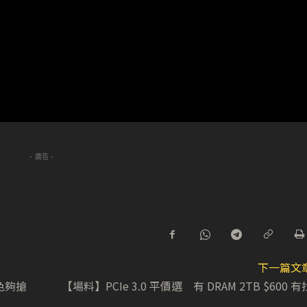
- 廣告 -
下一篇文
白色夠搶
【場料】PCIe 3.0 平價選 有 DRAM 2TB $600 有