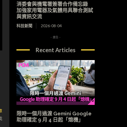
消委會與機電署簽署合作備忘錄
加強家用電器及氣體用具聯合測試
與資訊交流
科技新聞
2026-08-04
- 廣告 -
Recent Articles
章
限時一個月過渡 Gemini Google
找
助理確定 9 月 4 日起「熄機」