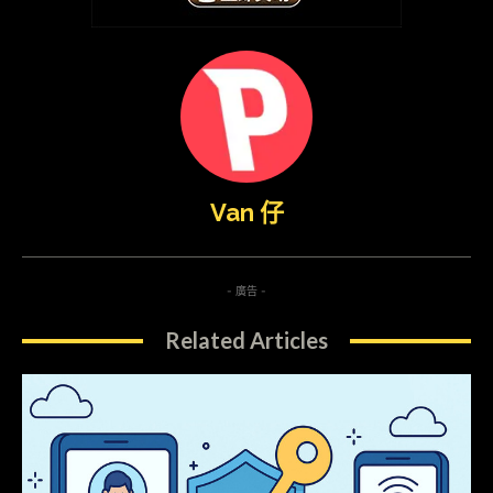
Van 仔
- 廣告 -
Related Articles