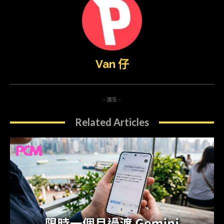
Van 仔
- 廣告 -
Related Articles