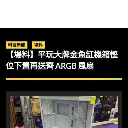
科技新聞
場料
【場料】平玩大牌金魚缸機箱慳
位下置再送齊 ARGB 風扇