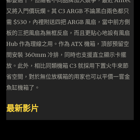
都要過千，但隨著不同品牌加入競爭，最近 Antec
又將入門價玩爛。其 C3 ARGB 不論黑白兩色都只
需 $530，內裡附送四把 ARGB 風扇，當中前方側
板的三把風扇為無框反扇，而且更貼心地設有風扇
Hub 作為理線之用。作為 ATX 機箱，頂部預留空
間安裝 360mm 冷排，同時也支援直立顯示卡擺
放。此外，相比同類機箱 C3 就採用下置火牛來節
省空間，對於無位放橫箱的用家也可以平價一嘗金
魚缸機箱了。
最新影片