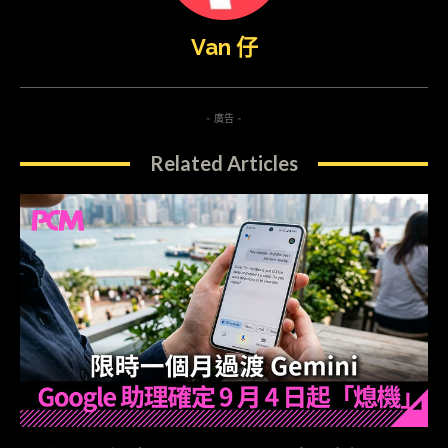
Van 仔
- 廣告 -
Related Articles