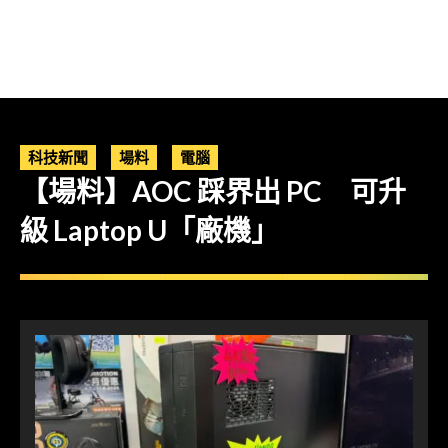
科技新聞
場料
電腦
【場料】AOC 踩界出 PC 可升
級 Laptop U「廠機」