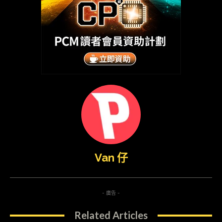
Van 仔
- 廣告 -
Related Articles