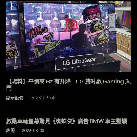
【場料】平價高 Hz 有升降 LG 雙吋數 Gaming 入
門
顯示設備
2026-08-08
啟動車輛螢幕驚見《蜘蛛俠》廣告 BMW 車主嬲爆
趣聞
2026-08-08