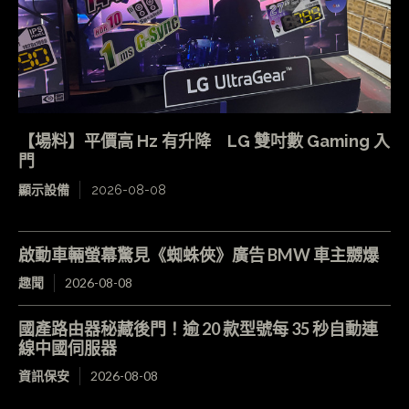
【場料】平價高 Hz 有升降 LG 雙吋數 Gaming 入
門
顯示設備
2026-08-08
啟動車輛螢幕驚見《蜘蛛俠》廣告 BMW 車主嬲爆
趣聞
2026-08-08
國產路由器秘藏後門！逾 20 款型號每 35 秒自動連
線中國伺服器
資訊保安
2026-08-08