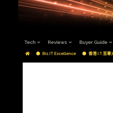
Tech
Reviews
Buyer Guide
Biz.IT Excellence
香港 I.T.至