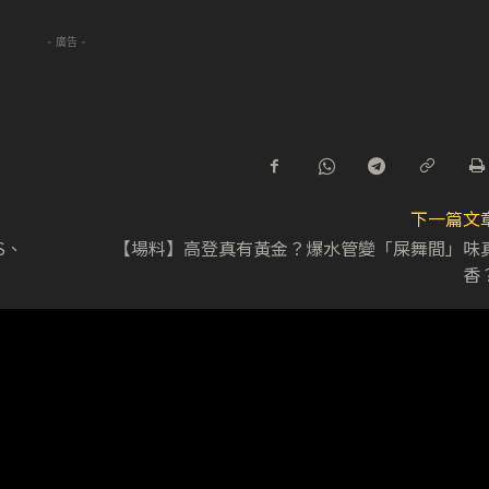
- 廣告 -
下一篇文
S、
【場料】高登真有黃金？爆水管變「屎舞間」味
香