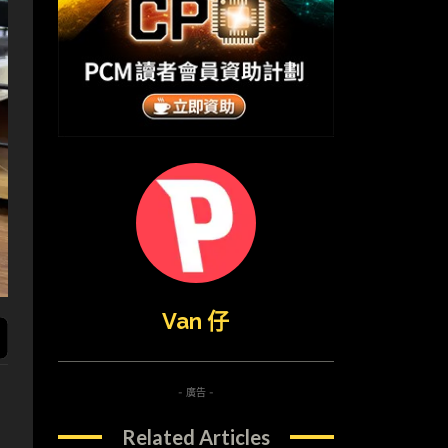
Van 仔
- 廣告 -
Related Articles