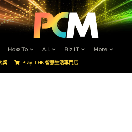
How To
A.I.
Biz.IT
More
專大獎
PlayIT.HK 智慧生活專門店